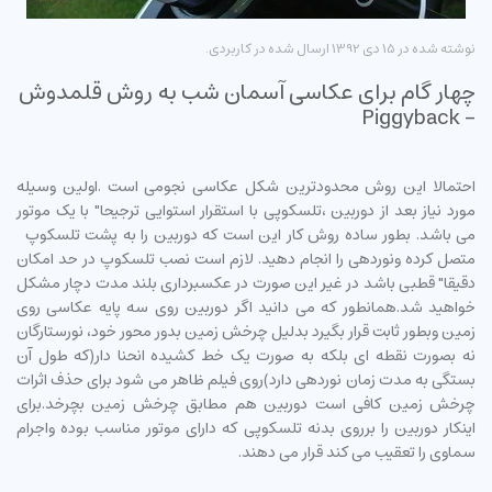
نوشته شده در
15 دی 1392
ارسال شده در
کاربردی
.
چهار گام برای عکاسی آسمان شب به روش قلمدوش
- Piggyback
احتمالا این روش محدودترین شکل عکاسی نجومی است .اولین وسیله
مورد نیاز بعد از دوربین ،تلسکوپی با استقرار استوایی ترجیحا" با یک موتور
می باشد. بطور ساده روش کار این است که دوربین را به پشت تلسکوپ
متصل کرده ونوردهی را انجام دهید. لازم است نصب تلسکوپ در حد امکان
دقیقا" قطبی باشد در غیر این صورت در عکسبرداری بلند مدت دچار مشکل
خواهید شد.همانطور که می دانید اگر دوربین روی سه پایه عکاسی روی
زمین وبطور ثابت قرار بگیرد بدلیل چرخش زمین بدور محور خود، نورستارگان
نه بصورت نقطه ای بلکه به صورت یک خط کشیده انحنا دار(که طول آن
بستگی به مدت زمان نوردهی دارد)روی فیلم ظاهر می شود برای حذف اثرات
چرخش زمین کافی است دوربین هم مطابق چرخش زمین بچرخد.برای
اینکار دوربین را برروی بدنه تلسکوپی که دارای موتور مناسب بوده واجرام
سماوی را تعقیب می کند قرار می دهند.